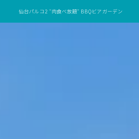
仙台パルコ2 ”肉食べ放題” BBQビアガーデン